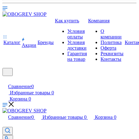
Как купить
Компания
Условия
О
оплаты
компании
Каталог
Бренды
Условия
Политика
Конта
Акции
доставки
Оферта
Гарантия
Реквизиты
на товар
Контакты
Сравнение
0
Избранные товары
0
Корзина
0
Сравнение
0
Избранные товары
0
Корзина
0