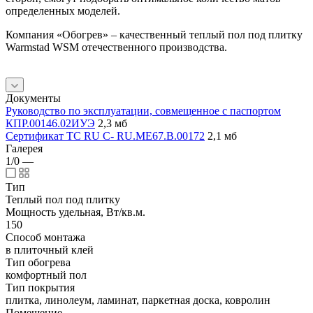
определенных моделей.
Компания «Обогрев» – качественный теплый пол под плитку
Warmstad WSM отечественного производства.
Документы
Руководство по эксплуатации, совмещенное с паспортом
КПР.00146.02ИУЭ
2,3 мб
Сертификат TC RU C- RU.ME67.B.00172
2,1 мб
Галерея
1/0
—
Тип
Теплый пол под плитку
Мощность удельная, Вт/кв.м.
150
Способ монтажа
в плиточный клей
Тип обогрева
комфортный пол
Тип покрытия
плитка, линолеум, ламинат, паркетная доска, ковролин
Помещение