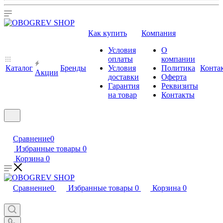
Как купить
Компания
Условия
О
оплаты
компании
Каталог
Бренды
Условия
Политика
Конта
Акции
доставки
Оферта
Гарантия
Реквизиты
на товар
Контакты
Сравнение
0
Избранные товары
0
Корзина
0
Сравнение
0
Избранные товары
0
Корзина
0