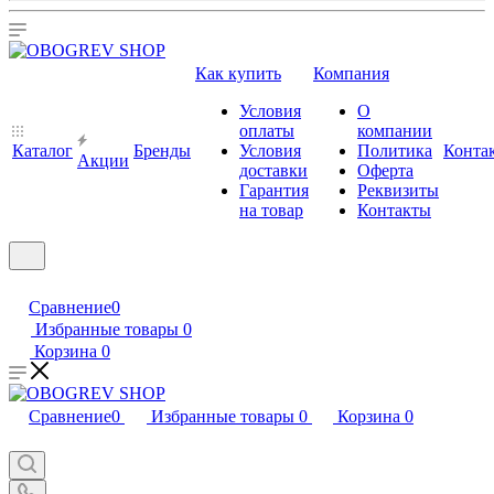
Как купить
Компания
Условия
О
оплаты
компании
Каталог
Бренды
Условия
Политика
Конта
Акции
доставки
Оферта
Гарантия
Реквизиты
на товар
Контакты
Сравнение
0
Избранные товары
0
Корзина
0
Сравнение
0
Избранные товары
0
Корзина
0