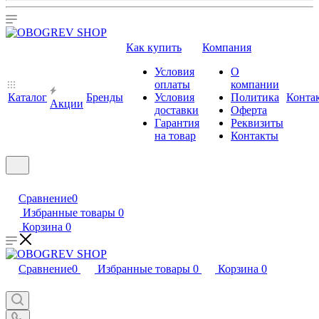
Как купить
Компания
Условия
О
оплаты
компании
Каталог
Бренды
Условия
Политика
Конта
Акции
доставки
Оферта
Гарантия
Реквизиты
на товар
Контакты
Сравнение
0
Избранные товары
0
Корзина
0
Сравнение
0
Избранные товары
0
Корзина
0