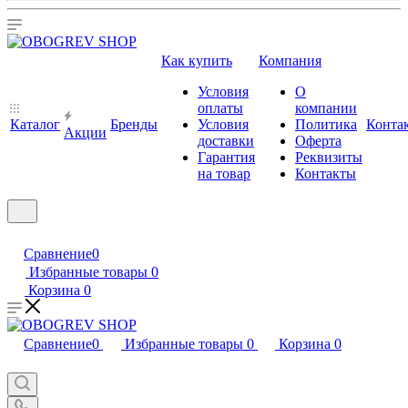
Как купить
Компания
Условия
О
оплаты
компании
Каталог
Бренды
Условия
Политика
Конта
Акции
доставки
Оферта
Гарантия
Реквизиты
на товар
Контакты
Сравнение
0
Избранные товары
0
Корзина
0
Сравнение
0
Избранные товары
0
Корзина
0