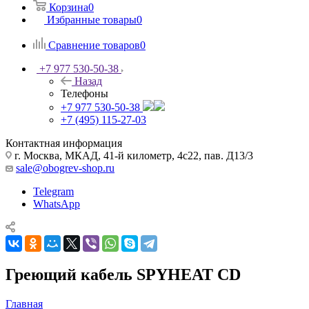
Корзина
0
Избранные товары
0
Сравнение товаров
0
+7 977 530-50-38
Назад
Телефоны
+7 977 530-50-38
+7 (495) 115-27-03
Контактная информация
г. Москва, МКАД, 41-й километр, 4с22, пав. Д13/3
sale@obogrev-shop.ru
Telegram
WhatsApp
Греющий кабель SPYHEAT CD
Главная