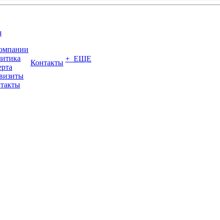
я
омпании
итика
+ ЕЩЕ
Контакты
рта
визиты
такты