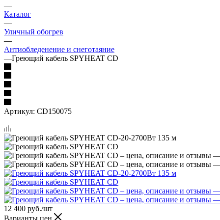
—
Каталог
—
Уличный обогрев
—
Антиобледенение и снеготаяние
—
Греющий кабель SPYHEAT CD
Артикул:
CD150075
12 400
руб.
/шт
Варианты цен