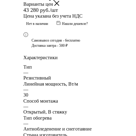
Варианты цен
43 280
руб.
/шт
Цена указана без учета НДС
Нет в наличии
Нашли дешевле?
Самовывоз сегодня - бесплатно
Доставка завтра - 500 ₽
Характеристики
Тип
—
Резистивный
Линейная мощность, Вт/м
—
30
Способ монтажа
—
Открытый, В стяжку
Тип обогрева
—
Антиобледенение и снеготаяние
Страна изготовитель