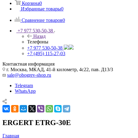
Корзина
0
Избранные товары
0
Сравнение товаров
0
+7 977 530-50-38
Назад
Телефоны
+7 977 530-50-38
+7 (495) 115-27-03
Контактная информация
г. Москва, МКАД, 41-й километр, 4с22, пав. Д13/3
sale@obogrev-shop.ru
Telegram
WhatsApp
ERGERT ETRG-30E
Главная