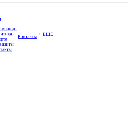
я
омпании
итика
+ ЕЩЕ
Контакты
рта
визиты
такты